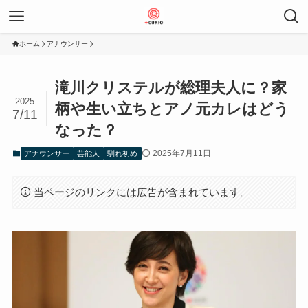
ホーム
アナウンサー
滝川クリステルが総理夫人に？家
2025
柄や生い立ちとアノ元カレはどう
7/11
なった？
2025年7月11日
アナウンサー
芸能人
馴れ初め
当ページのリンクには広告が含まれています。