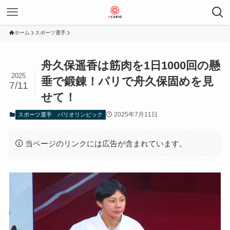
ホーム
スポーツ選手
舟久保遥香は筋肉を1日1000回の懸
2025
垂で鍛錬！パリで舟久保固めを見
7/11
せて！
2025年7月11日
スポーツ選手
パリオリンピック
当ページのリンクには広告が含まれています。