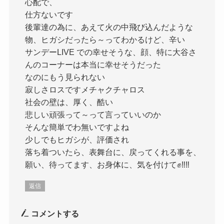
心配で、
仕方ないです
後輩達の為に、あえて火の中飛び込んだような
物、ヒガシだったら～ってわかるけど、辛い
サンデーLIVE での幸せそうな、顔、特に大谷さ
んのコーナーは本当に幸せそうだった
なのにもう見られない
寂しさロスですメチャクチャロス
社会の壁は、厚く、酷い
悲しい頑張って～って言っていいのか
そんな簡単でわ無いですよね
少しでもヒガシが、評価され
落ち着ついたら、表舞台に、戻ってくれる事を、
願い、待ってます、お身体に、気を付けて✊‼️‼️
返信
コメントする