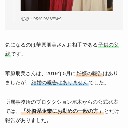
引用：ORICON NEWS
気になるのは華原朋美さんお相手である
子供の父
親
です。
華原朋美さんは、2019年5月に
妊娠の報告
はあり
ましたが、
結婚の報告はありません
でした。
所属事務所のプロダクション尾木からの公式発表
では、
「外資系企業にお勤めの一般の方」
とだけ
報告がありました。