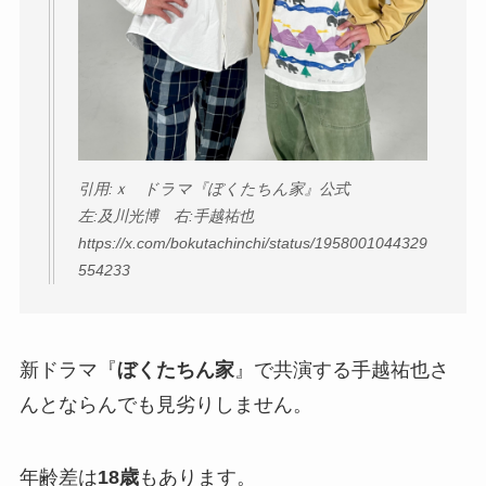
引用:ｘ ドラマ『ぼくたちん家』公式
左:及川光博 右:手越祐也
https://x.com/bokutachinchi/status/1958001044329
554233
新ドラマ『
ぼくたちん家
』で共演する手越祐也さ
んとならんでも見劣りしません。
年齢差は
18歳
もあります。