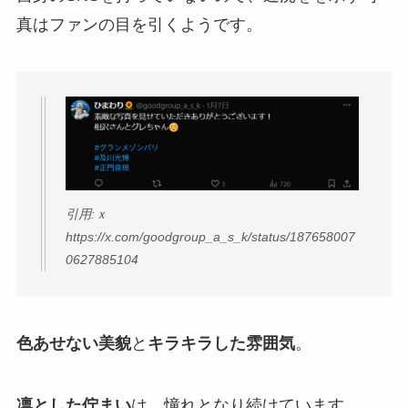
真はファンの目を引くようです。
引用:ｘ
https://x.com/goodgroup_a_s_k/status/187658007
0627885104
色あせない美貌
と
キラキラした雰囲気
。
凛とした佇まい
は、憧れとなり続けています。