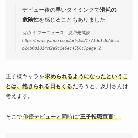
デビュー後の早いタイミングで
消耗の
危険性
を感じることもありました。
引用:ヤフーニュース 及川光博談
https://news.yahoo.co.jp/articles/1771dc1c53d5ce
b24b0d1014cf2a9c1e6ec4556c?page=2
王子様キャラを
求められるようになったというこ
とは、飽きられる日もくる
だろうと、及川さんは
考えます。
そこで
俳優デビューと同時に”
王子転職宣言
”。