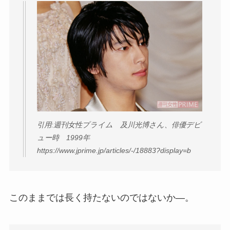
引用:週刊女性プライム 及川光博さん、俳優デビ
ュー時 1999年
https://www.jprime.jp/articles/-/18883?display=b
このままでは長く持たないのではないか―。