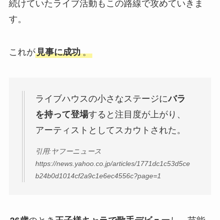
続けていたライブ活動もこの路線で攻めていきま
す。
これが
見事に成功
。
ライブハウスの小さなステージに
バラ
を持って登場
すると注目度が上がり、
アーティストとしてスカウトされた。
引用:ヤフーニュース
https://news.yahoo.co.jp/articles/1771dc1c53d5ce
b24b0d1014cf2a9c1e6ec4556c?page=1