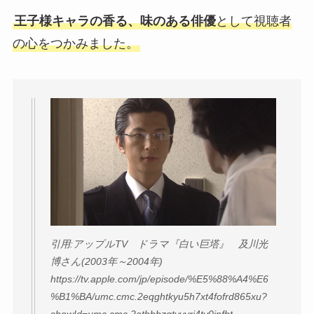
王子様キャラの香る、味のある俳優
として視聴者
の心をつかみました。
引用:アップルTV ドラマ『白い巨塔』 及川光
博さん(2003年～2004年)
https://tv.apple.com/jp/episode/%E5%88%A4%E6
%B1%BA/umc.cmc.2eqghtkyu5h7xt4fofrd865xu?