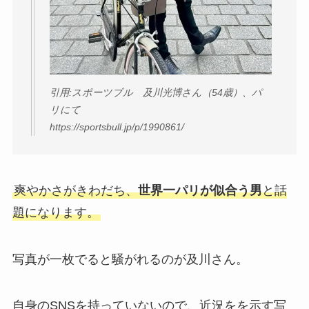
引用:スポーツブル 及川光博さん（54歳）、パ
リにて
https://sportsbull.jp/p/1990861/
爽やかさがきわだち、
世界一パリが似合う男
と話
題になります。
写真が一枚でると騒がれるのが及川さん。
自身のSNSを持っていないので、近況をを示す写