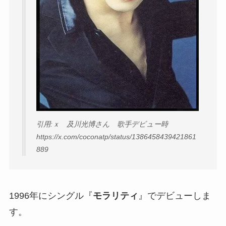
引用:ｘ 及川光博さん 歌手デビュー時
https://x.com/coconatp/status/1386458439421861
889
1996年にシングル『
モラリティ
』でデビューしま
す。