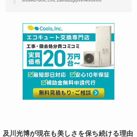
showId=umc.cmc.2athbbzgtyvvri4tv0infht
及川光博が現在も美しさを保ち続ける理由