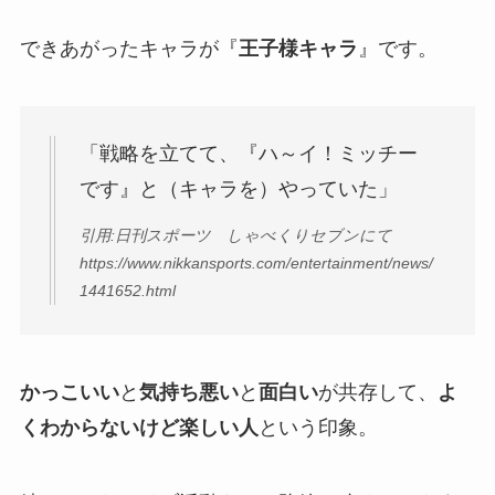
できあがったキャラが『
王子様キャラ
』です。
「戦略を立てて、『ハ～イ！ミッチー
です』と（キャラを）やっていた」
引用:日刊スポーツ しゃべくりセブンにて
https://www.nikkansports.com/entertainment/news/
1441652.html
かっこいい
と
気持ち悪い
と
面白い
が共存して、
よ
くわからないけど楽しい人
という印象。