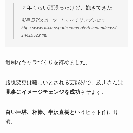
２年くらい頑張ったけど、飽きてきた
引用:日刊スポーツ しゃべくりセブンにて
https://www.nikkansports.com/entertainment/news/
1441652.html
過剰なキャラづくりを辞めました。
路線変更は難しいとされる芸能界で、及川さんは
見事にイメージチェンジを成功
させます。
白い巨塔、相棒、半沢直樹
というヒット作に出
演。