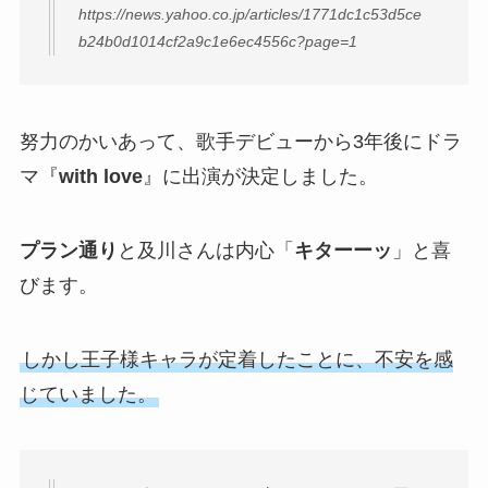
https://news.yahoo.co.jp/articles/1771dc1c53d5ce
b24b0d1014cf2a9c1e6ec4556c?page=1
努力のかいあって、歌手デビューから3年後にドラ
マ『
with love
』に出演が決定しました。
プラン通り
と及川さんは内心「
キターーッ
」と喜
びます。
しかし王子様キャラが定着したことに、不安を感
じていました。