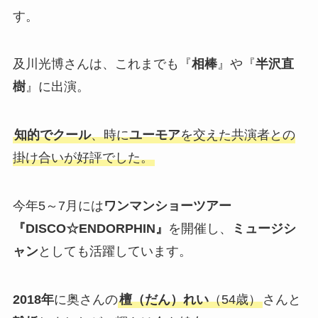
す。
及川光博さんは、これまでも『
相棒
』や『
半沢直
樹
』に出演。
知的でクール
、時に
ユーモア
を交えた共演者との
掛け合いが好評でした。
今年5～7月には
ワンマンショーツアー
『DISCO☆ENDORPHIN』
を開催し、
ミュージシ
ャン
としても活躍しています。
2018年
に奥さんの
檀（だん）れい
（54歳）
さんと