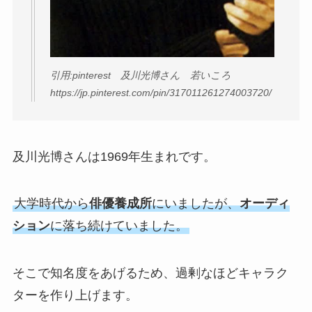
引用:pinterest 及川光博さん 若いころ
https://jp.pinterest.com/pin/317011261274003720/
及川光博さんは1969年生まれです。
大学時代から
俳優養成所
にいましたが、
オーディ
ション
に落ち続けていました。
そこで知名度をあげるため、過剰なほどキャラク
ターを作り上げます。