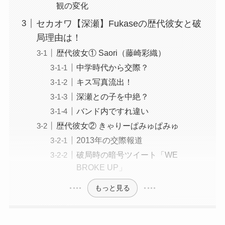
観の変化
セカオワ【深瀬】Fukaseの歴代彼女と破
局理由は！
歴代彼女① Saori（藤崎彩織）
中学時代から交際？
キス写真流出！
深瀬との子を中絶？
バンド内ですれ違い
歴代彼女② きゃりーぱみゅぱみゅ
2013年の交際報道
破局時の暗号ツイート「WE
BROKE UP」
もっと見る