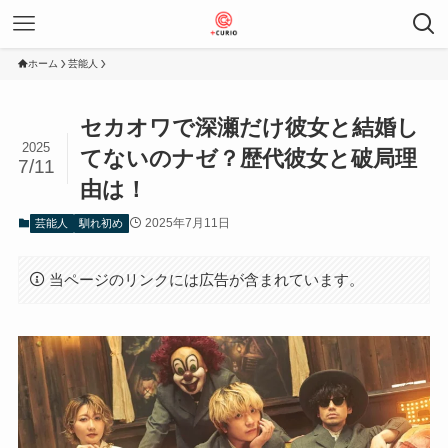
ホーム
芸能人
セカオワで深瀬だけ彼女と結婚し
2025
てないのナゼ？歴代彼女と破局理
7/11
由は！
2025年7月11日
芸能人
馴れ初め
当ページのリンクには広告が含まれています。