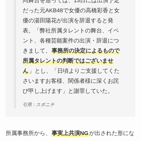
同舞台を巡っては、13日には出演予定
だった元AKB48で女優の高橋彩香と女
優の湯田陽花が出演を辞退すると発
表。「弊社所属タレントの舞台、イベ
ント、各種芸能案件の出演・辞退につ
きまして、
事務所の決定によるもので
所属タレントの判断ではございませ
ん
」とし、「日頃よりご支援してくた
さいますお客様、関係者様に深くお詫
び甲し上げます」と謝罪していた。
引用：スポニチ
所属事務所から、
事実上共演NG
が出された形にな