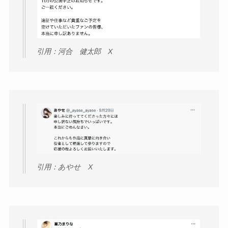
引用：河合 健太郎 X
引用：あやせ X