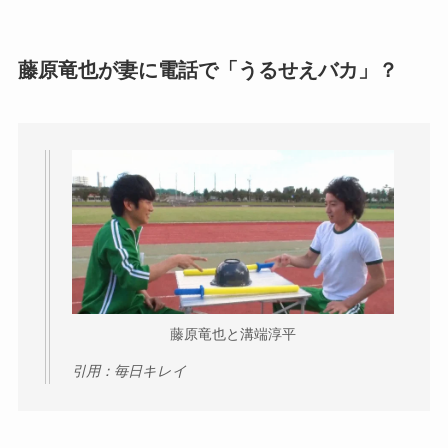
藤原竜也が妻に電話で「うるせえバカ」？
藤原竜也と溝端淳平
引用：毎日キレイ