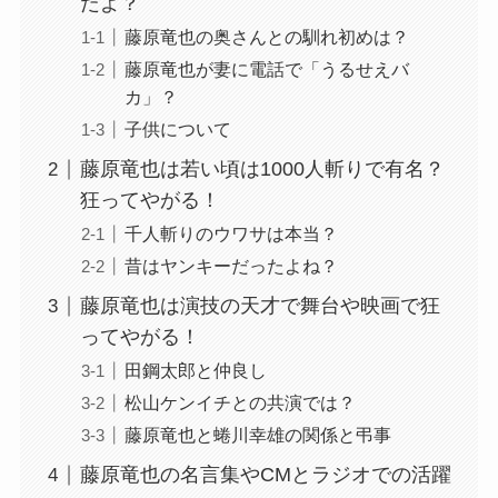
だよ？
藤原竜也の奥さんとの馴れ初めは？
藤原竜也が妻に電話で「うるせえバ
カ」？
子供について
藤原竜也は若い頃は1000人斬りで有名？
狂ってやがる！
千人斬りのウワサは本当？
昔はヤンキーだったよね？
藤原竜也は演技の天才で舞台や映画で狂
ってやがる！
田鋼太郎と仲良し
松山ケンイチとの共演では？
藤原竜也と蜷川幸雄の関係と弔事
藤原竜也の名言集やCMとラジオでの活躍