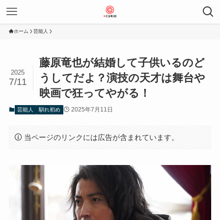
ホーム
芸能人
藤原竜也が結婚して子供いるのど
2025
うしてだよ？演技の天才は舞台や
7/11
映画で狂ってやがる！
2025年7月11日
芸能人
馴れ初め
当ページのリンクには広告が含まれています。