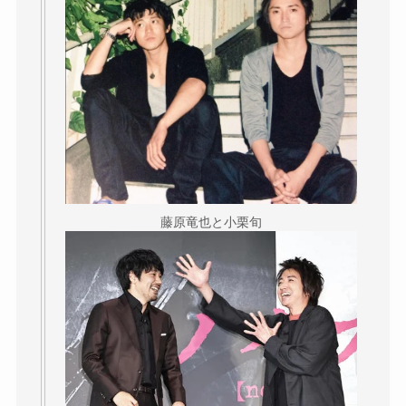
藤原竜也と小栗旬