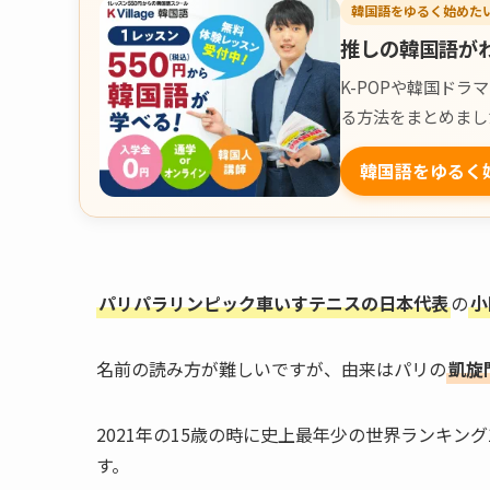
韓国語をゆるく始めた
推しの韓国語が
K-POPや韓国ド
る方法をまとめまし
韓国語をゆるく
パリパラリンピック車いすテニスの日本代表
の
小
名前の読み方が難しいですが、由来はパリの
凱旋
2021年の15歳の時に史上最年少の世界ランキ
す。